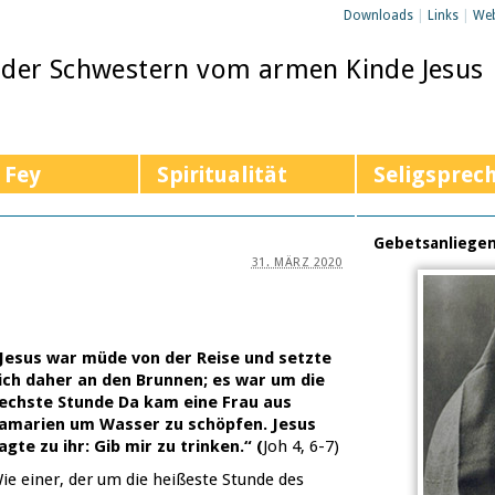
Downloads
|
Links
|
We
 der Schwestern vom armen Kinde Jesus
 Fey
Spiritualität
Seligsprec
Gebetsanliege
31. MÄRZ 2020
Jesus war müde von der Reise und setzte
ich daher an den Brunnen; es war um die
echste Stunde Da kam eine Frau aus
amarien um Wasser zu schöpfen. Jesus
agte zu ihr: Gib mir zu trinken.“ (
Joh 4, 6-7)
ie einer, der um die heißeste Stunde des