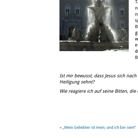
T
n
n
s
B
g
w
e
d
B
Ist mir bewusst, dass Jesus sich nac
Heiligung sehnt?
Wie reagiere ich auf seine Bitten, die 
«
„Mein Geliebter ist mein, und ich bin sein!“