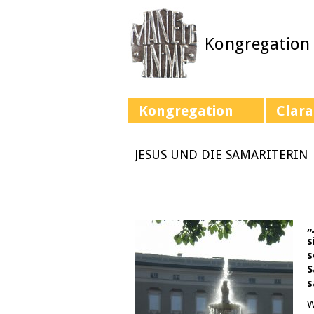
Kongregation
Kongregation
Clara
JESUS UND DIE SAMARITERIN
„
s
s
S
s
W