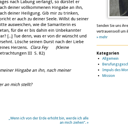
ages nach Labung verlangt, so dürstet er
ach deiner vollkommenen Hingabe an ihn,
ach deiner Heiligung. Gib mir zu trinken,
pricht er auch zu deiner Seele. Willst du seiner
itte ausweichen, wie die Samariterin es
Senden Sie uns ihr
etan, für die er bis dahin ein Unbekannter
vertrauensvoll um i
ar? […] Tue denn, was er von dir wünscht und
» mehr
rsehnt. Lösche seinen Durst nach der Liebe
eines Herzens.
Clara Fey (
Kleine
etrachtungen III S. 82)
Kategorien
Allgemein
Berufungsgesch
h meiner Hingabe an ihn, nach meiner
Impuls des Mo
Mission
er an mich stellt?
„Wenn ich von der Erde erhöht bin, werde ich alle
an mich ziehen“.
»