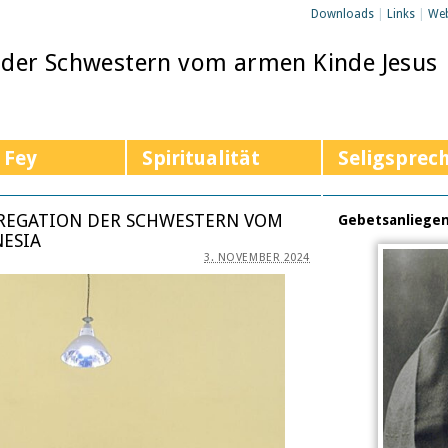
Downloads
|
Links
|
We
 der Schwestern vom armen Kinde Jesus
 Fey
Spiritualität
Seligsprec
GREGATION DER SCHWESTERN VOM
Gebetsanliege
NESIA
3. NOVEMBER 2024