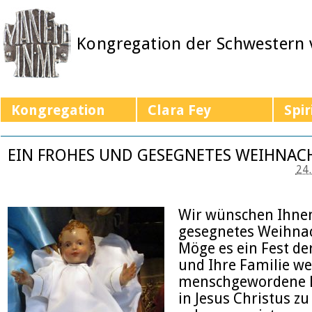
Kongregation der Schwestern
Kongregation
Clara Fey
Spir
EIN FROHES UND GESEGNETES WEIHNAC
24
Wir wünschen Ihnen
gesegnetes Weihnac
Möge es ein Fest der
und Ihre Familie we
menschgewordene L
in Jesus Christus zu