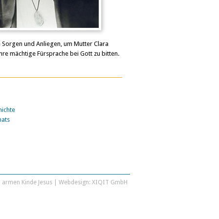
e Sorgen und Anliegen, um Mutter Clara
hre mächtige Fürsprache bei Gott zu bitten.
ichte
nats
 armen Kinde Jesus | Webdesign:
XIQIT GmbH