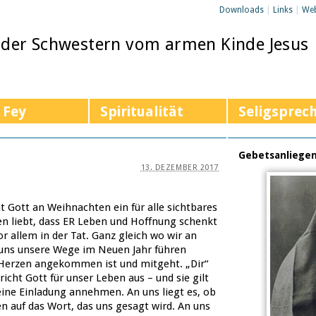
Downloads
|
Links
|
We
 der Schwestern vom armen Kinde Jesus
 Fey
Spiritualität
Seligsprec
Gebetsanliege
13. DEZEMBER 2017
 Gott an Weihnachten ein für alle sichtbares
en liebt, dass ER Leben und Hoffnung schenkt
or allem in der Tat. Ganz gleich wo wir an
ns unsere Wege im Neuen Jahr führen
m Herzen angekommen ist und mitgeht. „Dir“
richt Gott für unser Leben aus – und sie gilt
seine Einladung annehmen. An uns liegt es, ob
 auf das Wort, das uns gesagt wird. An uns