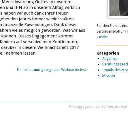
der Menschwerdung Gottes in unserem
en und IHN so in unserem Alltag wirklich
s haben wir auch dank Ihrer treuen
 gehenden Jahres immer wieder spüren
h finanzielle Zuwendungen. Dank dieser
Senden Sie uns ihr
 Jahren vieles möglich geworden, was wir aus
vertrauensvoll um i
ren können. Dieses Engagement kommt
» mehr
Kindern auf verschiedenen Kontinenten,
 darüber in diesem Weihnachtsheft 2017
teil nehmen lassen….
Kategorien
Allgemein
Berufungsgesch
Ein frohes und gesegnetes Weihnachtsfest
»
Impuls des Mo
Mission
© Kongregation der Schwestern vom