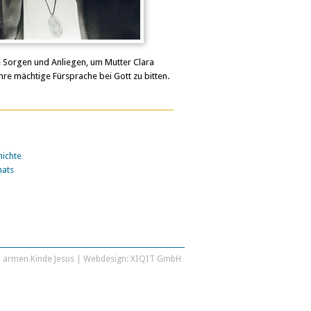
e Sorgen und Anliegen, um Mutter Clara
hre mächtige Fürsprache bei Gott zu bitten.
ichte
nats
 armen Kinde Jesus | Webdesign:
XIQIT GmbH