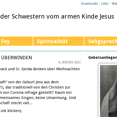
Downloads
|
Links
|
We
 der Schwestern vom armen Kinde Jesus
 Fey
Spiritualität
Seligsprec
D ÜBERWINDEN
Gebetsanliege
4. JANUAR 2021
Drack und Sr. Gerda denken über Weihnachten
haft“ von der Geburt Jesu aus dem
), das traditionell von den Christen zur
en von Corona infrage gestellt? Kaum ein
e-meinsames Singen, keine Umarmung. Und
chaft steckt viel….
ink klicken).