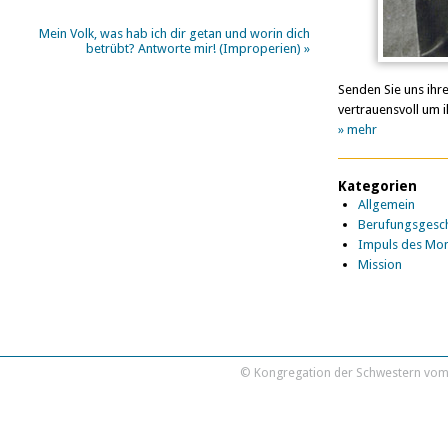
Mein Volk, was hab ich dir getan und worin dich
betrübt? Antworte mir! (Improperien)
»
Senden Sie uns ihr
vertrauensvoll um i
» mehr
Kategorien
Allgemein
Berufungsgesch
Impuls des Mo
Mission
© Kongregation der Schwestern vom