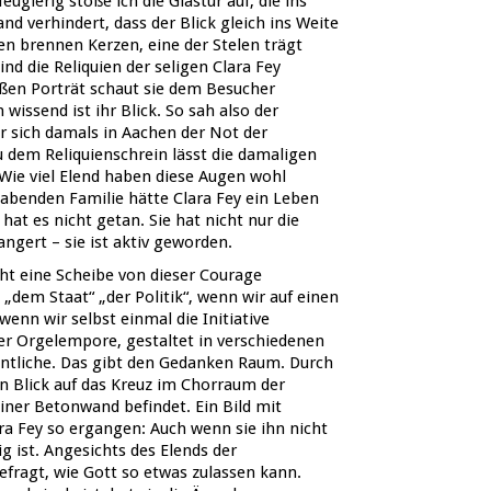
ugierig stoße ich die Glastür auf, die ins
d verhindert, dass der Blick gleich ins Weite
len brennen Kerzen, eine der Stelen trägt
nd die Reliquien der seligen Clara Fey
en Porträt schaut sie dem Besucher
wissend ist ihr Blick. So sah also der
er sich damals in Aachen der Not der
 dem Reliquienschrein lässt die damaligen
Wie viel Elend haben diese Augen wohl
habenden Familie hätte Clara Fey ein Leben
hat es nicht getan. Sie hat nicht nur die
gert – sie ist aktiv geworden.
t eine Scheibe von dieser Courage
 „dem Staat“ „der Politik“, wenn wir auf einen
nn wir selbst einmal die Initiative
er Orgelempore, gestaltet in verschiedenen
entliche. Das gibt den Gedanken Raum. Durch
en Blick auf das Kreuz im Chorraum der
einer Betonwand befindet. Ein Bild mit
ara Fey so ergangen: Auch wenn sie ihn nicht
g ist. Angesichts des Elends der
efragt, wie Gott so etwas zulassen kann.