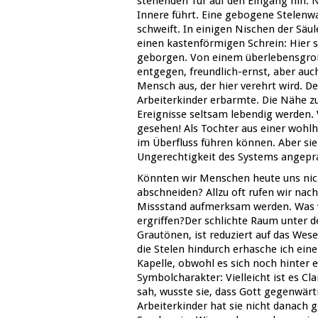
stehenden Tür auf den Eingang hin. Ne
Innere führt. Eine gebogene Stelenwan
schweift. In einigen Nischen der Säu
einen kastenförmigen Schrein: Hier si
geborgen. Von einem überlebensgroß
entgegen, freundlich-ernst, aber auch 
Mensch aus, der hier verehrt wird. D
Arbeiterkinder erbarmte. Die Nähe zu
Ereignisse seltsam lebendig werden. 
gesehen! Als Tochter aus einer wohl
im Überfluss führen können. Aber sie 
Ungerechtigkeit des Systems angepran
Könnten wir Menschen heute uns nich
abschneiden? Allzu oft rufen wir nach
Missstand aufmerksam werden. Was we
ergriffen?Der schlichte Raum unter d
Grautönen, ist reduziert auf das Wes
die Stelen hindurch erhasche ich ein
Kapelle, obwohl es sich noch hinter 
Symbolcharakter: Vielleicht ist es Cl
sah, wusste sie, dass Gott gegenwärti
Arbeiterkinder hat sie nicht danach g