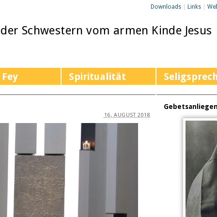
Downloads
|
Links
|
We
 der Schwestern vom armen Kinde Jesus
 Fey
Spiritualität
Seligsprec
Gebetsanliege
16. AUGUST 2018