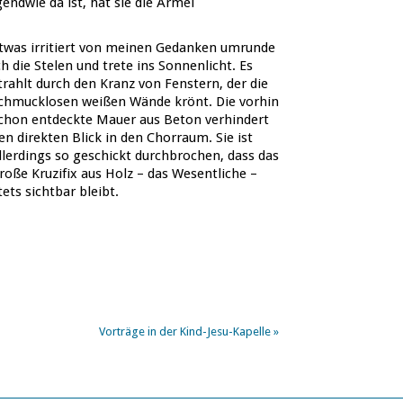
endwie da ist, hat sie die Ärmel
twas irritiert von meinen Gedanken umrunde
ch die Stelen und trete ins Sonnenlicht. Es
trahlt durch den Kranz von Fenstern, der die
chmucklosen weißen Wände krönt. Die vorhin
chon entdeckte Mauer aus Beton verhindert
en direkten Blick in den Chorraum. Sie ist
llerdings so geschickt durchbrochen, dass das
roße Kruzifix aus Holz – das Wesentliche –
tets sichtbar bleibt.
Vorträge in der Kind-Jesu-Kapelle
»