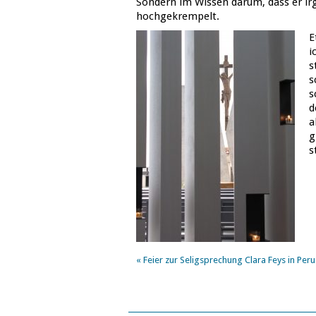
Sondern im Wissen darum, dass er irg
hochgekrempelt.
E
i
s
s
s
d
a
g
s
«
Feier zur Seligsprechung Clara Feys in Peru