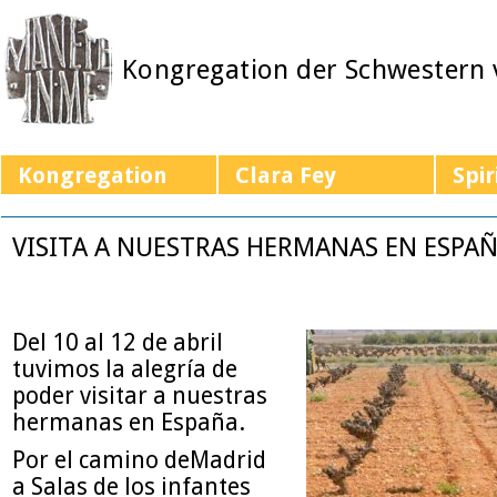
Kongregation der Schwestern
Kongregation
Clara Fey
Spir
VISITA A NUESTRAS HERMANAS EN ESPA
Del 10 al 12 de abril
tuvimos la alegría de
poder visitar a nuestras
hermanas en España.
Por el camino deMadrid
a Salas de los infantes