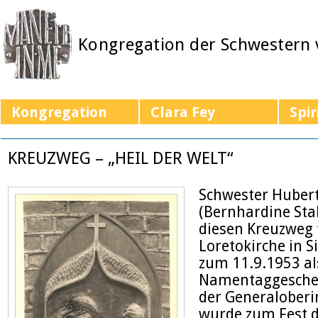
Kongregation der Schwestern
Kongregation
Clara Fey
Spir
KREUZWEG – „HEIL DER WELT“
Schwester Huber
(Bernhardine Stah
diesen Kreuzweg 
Loretokirche in S
zum 11.9.1953 al
Namentaggeschen
der Generaloberi
wurde zum Fest 