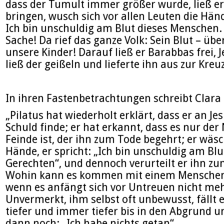
dass der Tumult immer größer wurde, ließ e
bringen, wusch sich vor allen Leuten die Hän
Ich bin unschuldig am Blut dieses Menschen. 
Sache! Da rief das ganze Volk: Sein Blut – üb
unsere Kinder! Darauf ließ er Barabbas frei, 
ließ der geißeln und lieferte ihn aus zur Kreu
In ihren Fastenbetrachtungen schreibt Clara 
„Pilatus hat wiederholt erklärt, dass er an Je
Schuld finde; er hat erkannt, dass es nur der 
Feinde ist, der ihn zum Tode begehrt; er wäsc
Hände, er spricht: „Ich bin unschuldig am Blu
Gerechten“, und dennoch verurteilt er ihn zu
Wohin kann es kommen mit einem Menschen
wenn es anfängt sich vor Untreuen nicht meh
Unvermerkt, ihm selbst oft unbewusst, fällt e
tiefer und immer tiefer bis in den Abgrund u
dann noch: „Ich habe nichts getan“.