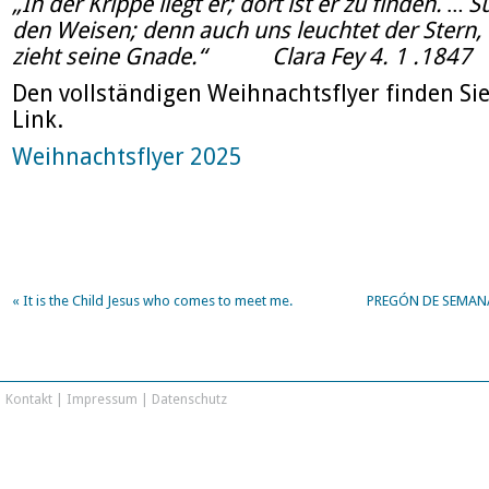
„In der Krippe liegt er;
dort ist er zu finden. …
S
den Weisen;
denn auch uns leuchtet der Stern
zieht seine Gnade.“
Clara Fey 4. 1 .1847
Den vollständigen Weihnachtsflyer finden Si
Link.
Weihnachtsflyer 2025
«
It is the Child Jesus who comes to meet me.
PREGÓN DE SEMAN
Kontakt
|
Impressum
|
Datenschutz